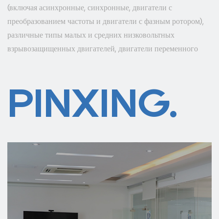
(включая асинхронные, синхронные, двигатели с
преобразованием частоты и двигатели с фазным ротором),
различные типы малых и средних низковольтных
взрывозащищенных двигателей, двигатели переменного
тока и так далее. Наша продукция экспортируется в более
чем 40 стран и регионов в стране и за рубежом, которые
PINXING.
широко используются в областях добычи угля, металлургии,
цемента, производства бумаги, защиты окружающей среды,
нефти, химии, текстиля, дорожного движения, водного
хозяйства, энергетики, судостроительные и другие заводы и
предприятия. Мы движемся к энергосбережению,
эффективности, защите окружающей среды, комплексной
автоматизации и интернационализации. Компания
Shanghai Pinxing Explosion-proof Motor Co., Ltd
стремится предоставлять хорошие продукты для двигателей
и решения в области технологий двигателей для глобальных