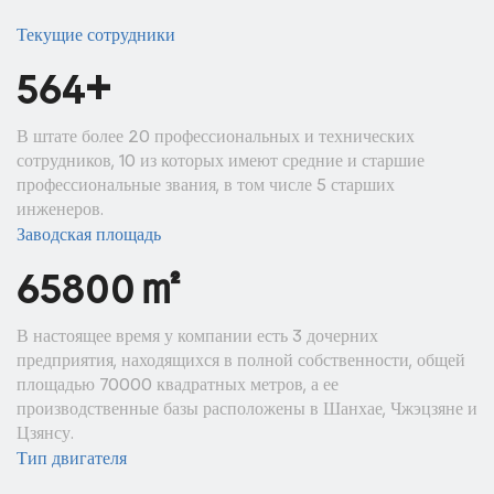
Текущие сотрудники
+
600
В штате более 20 профессиональных и технических
сотрудников, 10 из которых имеют средние и старшие
профессиональные звания, в том числе 5 старших
инженеров.
Заводская площадь
㎡
70000
В настоящее время у компании есть 3 дочерних
предприятия, находящихся в полной собственности, общей
площадью 70000 квадратных метров, а ее
производственные базы расположены в Шанхае, Чжэцзяне и
Цзянсу.
Тип двигателя