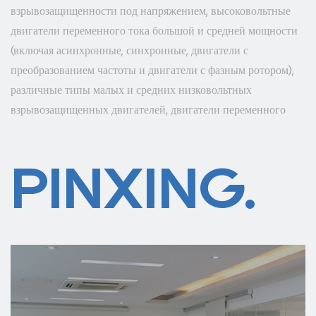
взрывозащищенности под напряжением, высоковольтные
двигатели переменного тока большой и средней мощности
(включая асинхронные, синхронные, двигатели с
преобразованием частоты и двигатели с фазным ротором),
различные типы малых и средних низковольтных
взрывозащищенных двигателей, двигатели переменного
тока и так далее. Наша продукция экспортируется в более
чем 40 стран и регионов в стране и за рубежом, которые
PINXING.
широко используются в областях добычи угля, металлургии,
цемента, производства бумаги, защиты окружающей среды,
нефти, химии, текстиля, дорожного движения, водного
хозяйства, энергетики, судостроительные и другие заводы и
предприятия. Мы движемся к энергосбережению,
эффективности, защите окружающей среды, комплексной
автоматизации и интернационализации. Компания
Shanghai Pinxing Explosion-proof Motor Co., Ltd