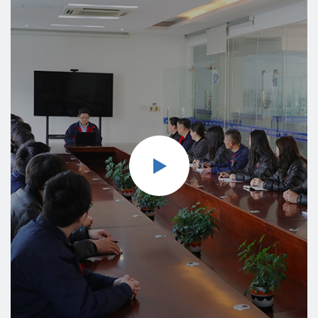
автоматизации и интернационализации. Компания
Shanghai Pinxing Explosion-proof Motor Co., Ltd
стремится предоставлять хорошие продукты для двигателей
и решения в области технологий двигателей для глобальных
промышленных предприятий и различных областей, а также
превратить компанию «Pinxing» в поставщика решений в
области технологий двигателей и производителя
двигателей в мировой автомобильной промышленности.