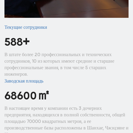
Текущие сотрудники
+
600
В штате более 20 профессиональных и технических
сотрудников, 10 из которых имеют средние и старшие
профессиональные звания, в том числе 5 старших
инженеров.
Заводская площадь
㎡
70000
В настоящее время у компании есть 3 дочерних
предприятия, находящихся в полной собственности, общей
площадью 70000 квадратных метров, а ее
производственные базы расположены в Шанхае, Чжэцзяне и