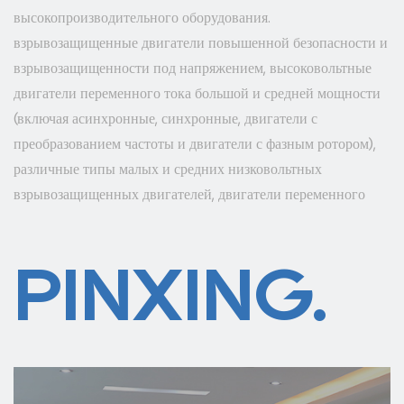
высокопроизводительного оборудования.
взрывозащищенные двигатели повышенной безопасности и
взрывозащищенности под напряжением, высоковольтные
двигатели переменного тока большой и средней мощности
(включая асинхронные, синхронные, двигатели с
преобразованием частоты и двигатели с фазным ротором),
различные типы малых и средних низковольтных
взрывозащищенных двигателей, двигатели переменного
тока и так далее. Наша продукция экспортируется в более
чем 40 стран и регионов в стране и за рубежом, которые
PINXING.
широко используются в областях добычи угля, металлургии,
цемента, производства бумаги, защиты окружающей среды,
нефти, химии, текстиля, дорожного движения, водного
хозяйства, энергетики, судостроительные и другие заводы и
предприятия. Мы движемся к энергосбережению,
эффективности, защите окружающей среды, комплексной