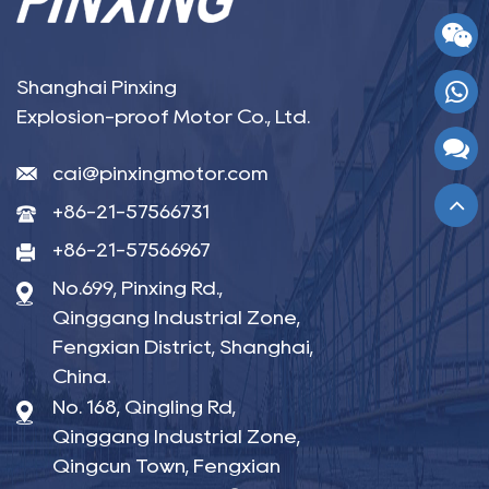
Shanghai Pinxing
Explosion-proof Motor Co., Ltd.
cai@pinxingmotor.com
+86-21-57566731
+86-21-57566967
No.699, Pinxing Rd.,
Qinggang Industrial Zone,
Fengxian District, Shanghai,
China.
No. 168, Qingling Rd,
Qinggang Industrial Zone,
Qingcun Town, Fengxian