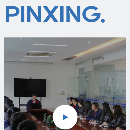
PINXING.
широко используются в областях добычи угля, металлургии,
цемента, производства бумаги, защиты окружающей среды,
нефти, химии, текстиля, дорожного движения, водного
хозяйства, энергетики, судостроительные и другие заводы и
предприятия. Мы движемся к энергосбережению,
эффективности, защите окружающей среды, комплексной
автоматизации и интернационализации. Компания
Shanghai Pinxing Explosion-proof Motor Co., Ltd
стремится предоставлять хорошие продукты для двигателей
и решения в области технологий двигателей для глобальных
промышленных предприятий и различных областей, а также
превратить компанию «Pinxing» в поставщика решений в
области технологий двигателей и производителя
двигателей в мировой автомобильной промышленности.