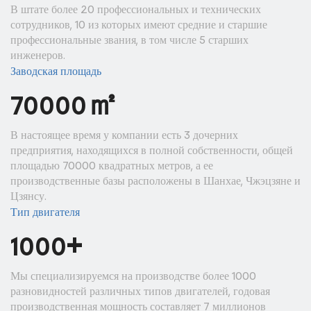
В штате более 20 профессиональных и технических
сотрудников, 10 из которых имеют средние и старшие
профессиональные звания, в том числе 5 старших
инженеров.
Заводская площадь
㎡
70000
В настоящее время у компании есть 3 дочерних
предприятия, находящихся в полной собственности, общей
площадью 70000 квадратных метров, а ее
производственные базы расположены в Шанхае, Чжэцзяне и
Цзянсу.
Тип двигателя
+
1000
Мы специализируемся на производстве более 1000
разновидностей различных типов двигателей, годовая
производственная мощность составляет 7 миллионов