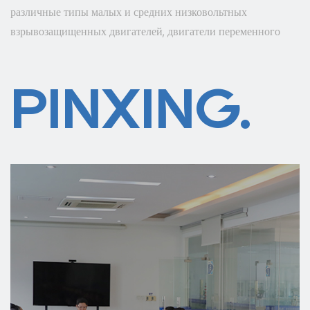
различные типы малых и средних низковольтных
взрывозащищенных двигателей, двигатели переменного
тока и так далее. Наша продукция экспортируется в более
чем 40 стран и регионов в стране и за рубежом, которые
PINXING.
широко используются в областях добычи угля, металлургии,
цемента, производства бумаги, защиты окружающей среды,
нефти, химии, текстиля, дорожного движения, водного
хозяйства, энергетики, судостроительные и другие заводы и
предприятия. Мы движемся к энергосбережению,
эффективности, защите окружающей среды, комплексной
автоматизации и интернационализации. Компания
Shanghai Pinxing Explosion-proof Motor Co., Ltd
стремится предоставлять хорошие продукты для двигателей
и решения в области технологий двигателей для глобальных
промышленных предприятий и различных областей, а также
превратить компанию «Pinxing» в поставщика решений в