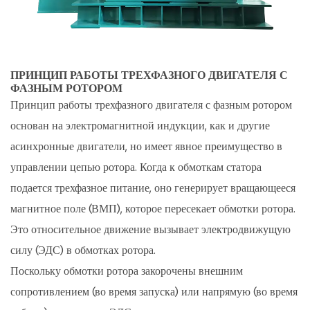
контактными
кольцами
и
щетками
ПРИНЦИП РАБОТЫ ТРЕХФАЗНОГО ДВИГАТЕЛЯ С
4
ФАЗНЫМ РОТОРОМ
Методы
Принцип работы трехфазного двигателя с фазным ротором
управления
основан на электромагнитной индукции, как и другие
скоростью
асинхронные двигатели, но имеет явное преимущество в
асинхронного
управлении цепью ротора. Когда к обмоткам статора
двигателя
подается трехфазное питание, оно генерирует вращающееся
с
магнитное поле (ВМП), которое пересекает обмотки ротора.
фазным
ротором
Это относительное движение вызывает электродвижущую
4.1
силу (ЭДС) в обмотках ротора.
Управление
Поскольку обмотки ротора закорочены внешним
сопротивлением
сопротивлением (во время запуска) или напрямую (во время
ротора