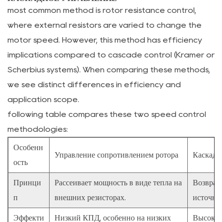
ли
most common method is rotor resistance control,
двигатель
where external resistors are varied to change the
с
motor speed. However, this method has efficiency
фазным
implications compared to cascade control (Kramer or
ротором
Scherbius systems). When comparing these methods,
работать
we see distinct differences in efficiency and
без
application scope.
внешнего
following table compares these two speed control
сопротивления?
methodologies:
9.3
3.
Особенн
Управление сопротивлением ротора
Каскадн
Что
ость
произойдет,
Принци
Рассеивает мощность в виде тепла на
Возвращ
если
щетки
п
внешних резисторах.
источни
двигателя
Эффекти
Низкий КПД, особенно на низких
Высокая