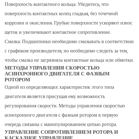
Часто
Поверхность контактного кольца:
Убедитесь, что
задаваемые
поверхность контактных колец гладкая, без точечной
вопросы
коррозии и окисления. Грубые поверхности ускоряют износ
(FAQ)
щеток и увеличивают контактное сопротивление.
9.1
Смазка:
Подшипники необходимо смазывать в соответствии
1.
с графиком производителя, но необходимо следить за тем,
Почему
чтобы смазка не загрязняла контактные кольца или обмотки.
двигатели
МЕТОДЫ УПРАВЛЕНИЯ СКОРОСТЬЮ
с
АСИНХРОННОГО ДВИГАТЕЛЯ С ФАЗНЫМ
фазным
РОТОРОМ
ротором
Одной из определяющих характеристик этого типа
имеют
двигателя является присущая ему возможность
контактные
регулирования скорости.
Методы управления скоростью
кольца?
асинхронного двигателя с фазным ротором
в первую
9.2
очередь связаны с манипулированием цепью ротора.
2.
УПРАВЛЕНИЕ СОПРОТИВЛЕНИЕМ РОТОРА И
Может
КАСКАДНОЕ УПРАВЛЕНИЕ