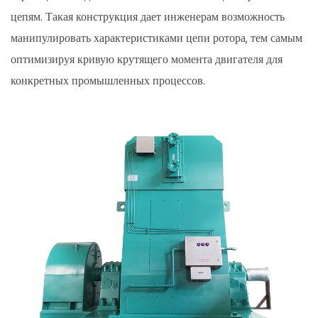
фазным
цепям. Такая конструкция дает инженерам возможность
ротором
манипулировать характеристиками цепи ротора, тем самым
3.1
оптимизируя кривую крутящего момента двигателя для
Ключевые
конкретных промышленных процессов.
компоненты:
статор,
ротор
и
контактные
кольца.
3.2
Основные
советы
по
уходу
за