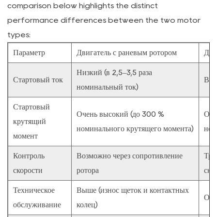
comparison below highlights the distinct
performance differences between the two motor
types:
Параметр
Двигатель с раневым ротором
Дви
Низкий (в 2,5–3,5 раза
Стартовый ток
Выс
номинальный ток)
Стартовый
Очень высокий (до 300 %
От 
крутящий
номинального крутящего момента)
ном
момент
Контроль
Возможно через сопротивление
Тре
скорости
ротора
ско
Техническое
Выше (износ щеток и контактных
Оче
обслуживание
колец)