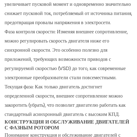
и
увеличивает пусковой момент и одновременно значительно
низкий
снижает пусковой ток, потребляемый от источника питания,
пусковой
предотвращая провалы напряжения в электросети.
ток
Фаза контроля скорости:
Изменяя внешнее сопротивление,
6
можно регулировать скорость двигателя ниже его
Применение
синхронной скорости. Это особенно полезно для
трехфазных
двигателей
приложений, требующих возможности приводов с
с
регулируемой скоростью (VSD) до того, как современные
фазным
электронные преобразователи стали повсеместными.
ротором
Текущая фаза:
Как только двигатель достигнет
6.1
определенной скорости, внешнее сопротивление можно
Тяжелая
закоротить (убрать), что позволит двигателю работать как
промышленность:
стандартный асинхронный двигатель с высоким КПД.
цементная,
КОНСТРУКЦИЯ И ОБСЛУЖИВАНИЕ ДВИГАТЕЛЕЙ
металлургическая
С ФАЗНЫМ РОТОРОМ
и
Понимание
конструкция и обслуживание двигателей с