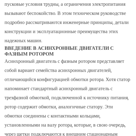
с
пусковые условия трудны, а ограничения электропитания
фазным
вызывают беспокойство. В этом техническом руководстве
ротором
подробно рассматриваются инженерные принципы, детали
2.1
конструкции и эксплуатационные преимущества этих
Role
надежных машин.
of
ВВЕДЕНИЕ В АСИНХРОННЫЕ ДВИГАТЕЛИ С
External
ФАЗНЫМ РОТОРОМ
Resistance
Асинхронный двигатель с фазным ротором представляет
in
собой вариант семейства асинхронных двигателей,
Rotor
отличающийся конфигурацией обмотки ротора. Хотя статор
Circuits
напоминает стандартный асинхронный двигатель с
3
трехфазной обмоткой, подключенной к источнику питания,
Конструкция
ротор содержит обмотки, аналогичные статору. Эти
и
обмотки соединены с контактными кольцами,
обслуживание
установленными на валу ротора, которые, в свою очередь,
двигателей
через щетки подключаются к внешним стационарным
с