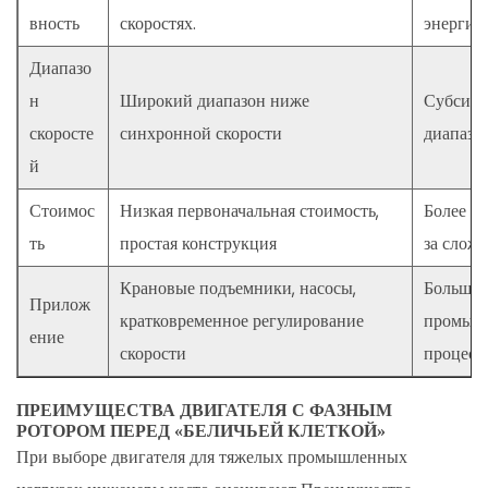
с
вность
скоростях.
энергии
фазным
ротором
Диапазо
изнашиваются?
н
Широкий диапазон ниже
Субсинх
9.4
скоросте
синхронной скорости
диапазо
4.
й
Эффективно
ли
Стоимос
Низкая первоначальная стоимость,
Более в
управление
ть
простая конструкция
за слож
скоростью
Крановые подъемники, насосы,
Большие
с
Прилож
кратковременное регулирование
промышл
помощью
ение
скорости
процесс
внешнего
сопротивления?
ПРЕИМУЩЕСТВА ДВИГАТЕЛЯ С ФАЗНЫМ
9.5
РОТОРОМ ПЕРЕД «БЕЛИЧЬЕЙ КЛЕТКОЙ»
5.
При выборе двигателя для тяжелых промышленных
Подходят