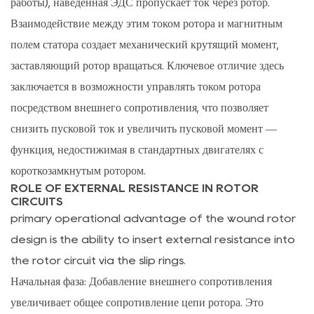
работы), наведенная ЭДС пропускает ток через ротор.
и
Взаимодействие между этим током ротора и магнитным
каскадное
полем статора создает механический крутящий момент,
управление
заставляющий ротор вращаться. Ключевое отличие здесь
5
заключается в возможности управлять током ротора
Преимущества
двигателя
посредством внешнего сопротивления, что позволяет
с
снизить пусковой ток и увеличить пусковой момент —
фазным
функция, недостижимая в стандартных двигателях с
ротором
короткозамкнутым ротором.
перед
ROLE OF EXTERNAL RESISTANCE IN ROTOR
CIRCUITS
«беличьей
primary operational advantage of the wound rotor
клеткой»
design is the ability to insert external resistance into
5.1
Высокий
the rotor circuit via the slip rings.
пусковой
Начальная фаза:
Добавление внешнего сопротивления
момент
увеличивает общее сопротивление цепи ротора. Это