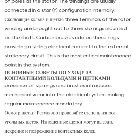
of poles as the stator. The windings are usually
Ltd.
connected in a star (Y) configuration internally.
7.2
Скользящие кольца и щетки:
three terminals of the rotor
Движение
winding are brought out to three slip rings mounted
к
on the shaft. Carbon brushes ride on these rings,
энергоэффективности
providing a sliding electrical contact to the external
и
stationary circuit. This is the most critical maintenance
глобализации
8
point in the system.
ОСНОВНЫЕ СОВЕТЫ ПО УХОДУ ЗА
Заключение:
КОНТАКТНЫМИ КОЛЬЦАМИ И ЩЕТКАМИ
выбор
presence of slip rings and brushes introduces
подходящего
mechanical wear into the electrical system, making
двигателя
regular maintenance mandatory.
для
Осмотр щетки:
Регулярно проверяйте степень износа
ваших
угольных щеток. Изношенные щетки могут вызвать
нужд
9
искрение и повреждение контактных колец.