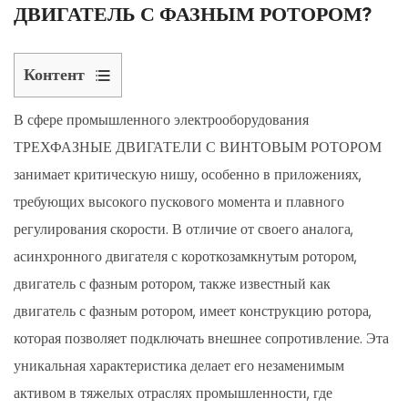
ДВИГАТЕЛЬ С ФАЗНЫМ РОТОРОМ?
Контент
1
В сфере промышленного электрооборудования
Введение
ТРЕХФАЗНЫЕ ДВИГАТЕЛИ С ВИНТОВЫМ РОТОРОМ
в
асинхронные
занимает критическую нишу, особенно в приложениях,
двигатели
требующих высокого пускового момента и плавного
с
регулирования скорости. В отличие от своего аналога,
фазным
асинхронного двигателя с короткозамкнутым ротором,
ротором
двигатель с фазным ротором, также известный как
2
двигатель с фазным ротором, имеет конструкцию ротора,
Принцип
которая позволяет подключать внешнее сопротивление. Эта
работы
уникальная характеристика делает его незаменимым
трехфазного
активом в тяжелых отраслях промышленности, где
двигателя