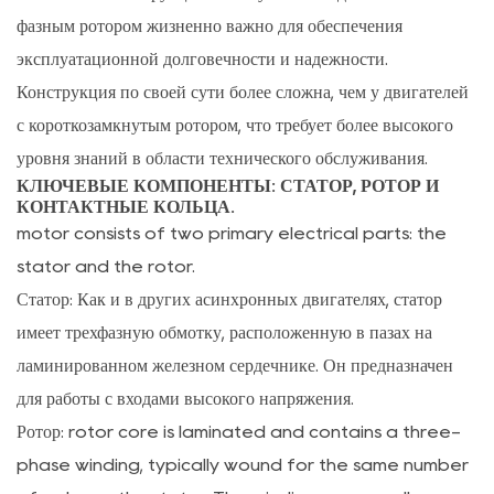
горнодобывающая
фазным ротором
жизненно важно для обеспечения
промышленность.
эксплуатационной долговечности и надежности.
7
Конструкция по своей сути более сложна, чем у двигателей
Профессиональное
с короткозамкнутым ротором, что требует более высокого
производство
уровня знаний в области технического обслуживания.
от
КЛЮЧЕВЫЕ КОМПОНЕНТЫ: СТАТОР, РОТОР И
Shanghai
КОНТАКТНЫЕ КОЛЬЦА.
Pinxing
motor consists of two primary electrical parts: the
7.1
stator and the rotor.
О
Статор:
Как и в других асинхронных двигателях, статор
компании
имеет трехфазную обмотку, расположенную в пазах на
Shanghai
ламинированном железном сердечнике. Он предназначен
Pinxing
для работы с входами высокого напряжения.
Explosion-
proof
Ротор:
rotor core is laminated and contains a three-
Motor
phase winding, typically wound for the same number
Co.,