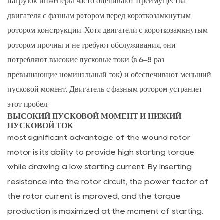
нагрузок инженеры часто оценивают
Преимущества
ли
двигателя с фазным ротором перед короткозамкнутым
двигатели
ротором
конструкции. Хотя двигатели с короткозамкнутым
с
ротором прочны и не требуют обслуживания, они
фазным
потребляют высокие пусковые токи (в 6–8 раз
ротором
для
превышающие номинальный ток) и обеспечивают меньший
работы
пусковой момент. Двигатель с фазным ротором устраняет
во
этот пробел.
взрывоопасных
ВЫСОКИЙ ПУСКОВОЙ МОМЕНТ И НИЗКИЙ
ПУСКОВОЙ ТОК
средах?
most significant advantage of the wound rotor
10
motor is its ability to provide high starting torque
Ссылки
while drawing a low starting current. By inserting
resistance into the rotor circuit, the power factor of
the rotor current is improved, and the torque
production is maximized at the moment of starting.