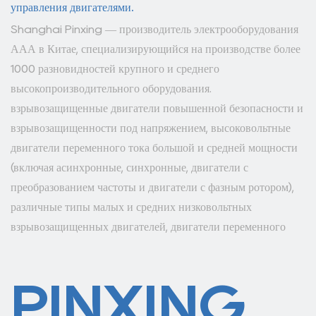
управления двигателями.
Shanghai Pinxing — производитель электрооборудования
ААА в Китае, специализирующийся на производстве более
1000 разновидностей крупного и среднего
высокопроизводительного оборудования.
взрывозащищенные двигатели повышенной безопасности и
взрывозащищенности под напряжением, высоковольтные
двигатели переменного тока большой и средней мощности
(включая асинхронные, синхронные, двигатели с
преобразованием частоты и двигатели с фазным ротором),
различные типы малых и средних низковольтных
взрывозащищенных двигателей, двигатели переменного
тока и так далее. Наша продукция экспортируется в более
чем 40 стран и регионов в стране и за рубежом, которые
PINXING.
широко используются в областях добычи угля, металлургии,
цемента, производства бумаги, защиты окружающей среды,