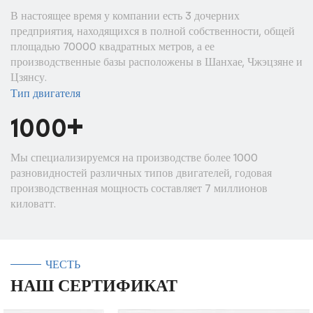
В настоящее время у компании есть 3 дочерних
предприятия, находящихся в полной собственности, общей
площадью 70000 квадратных метров, а ее
производственные базы расположены в Шанхае, Чжэцзяне и
Цзянсу.
Тип двигателя
+
1000
Мы специализируемся на производстве более 1000
разновидностей различных типов двигателей, годовая
производственная мощность составляет 7 миллионов
киловатт.
ЧЕСТЬ
НАШ СЕРТИФИКАТ