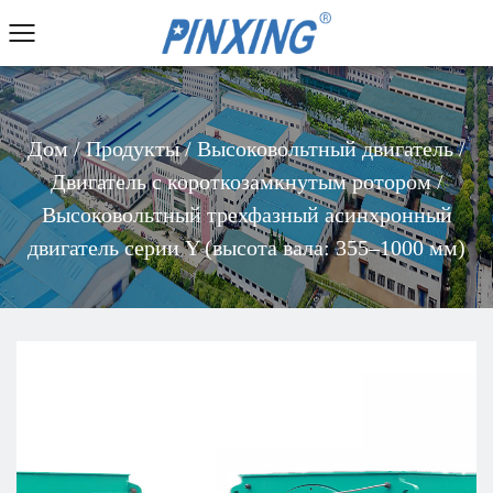
Дом
/
Продукты
/
Высоковольтный двигатель
/
Двигатель с короткозамкнутым ротором
/
Высоковольтный трехфазный асинхронный
двигатель серии Y (высота вала: 355–1000 мм)