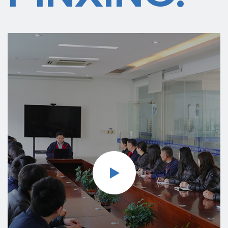
нефти, химии, текстиля, дорожного движения, водного
хозяйства, энергетики, судостроительные и другие заводы и
предприятия. Мы движемся к энергосбережению,
эффективности, защите окружающей среды, комплексной
автоматизации и интернационализации. Компания
Shanghai Pinxing Explosion-proof Motor Co., Ltd
стремится предоставлять хорошие продукты для двигателей
и решения в области технологий двигателей для глобальных
промышленных предприятий и различных областей, а также
превратить компанию «Pinxing» в поставщика решений в
области технологий двигателей и производителя
двигателей в мировой автомобильной промышленности.