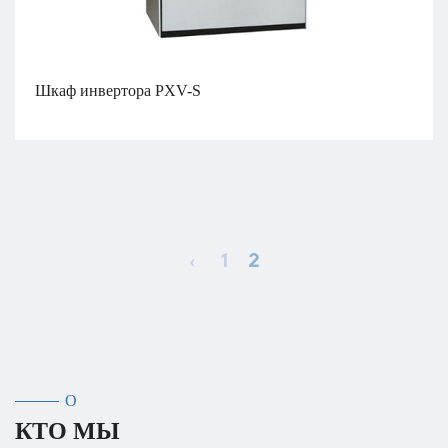
Шкаф инвертора PXV-S
‹
1
2
О
КТО МЫ