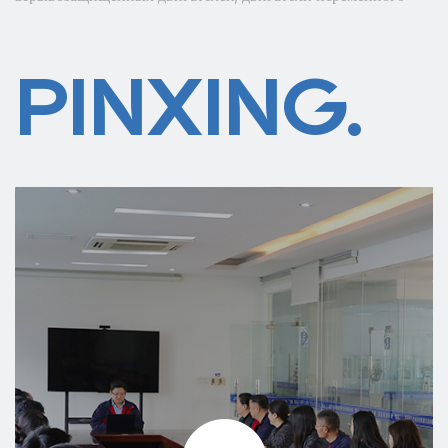
тока и так далее. Наша продукция экспортируется в более
чем 40 стран и регионов в стране и за рубежом, которые
PINXING.
широко используются в областях добычи угля, металлургии,
цемента, производства бумаги, защиты окружающей среды,
нефти, химии, текстиля, дорожного движения, водного
хозяйства, энергетики, судостроительные и другие заводы и
предприятия. Мы движемся к энергосбережению,
эффективности, защите окружающей среды, комплексной
автоматизации и интернационализации. Компания
Shanghai Pinxing Explosion-proof Motor Co., Ltd
стремится предоставлять хорошие продукты для двигателей
и решения в области технологий двигателей для глобальных
промышленных предприятий и различных областей, а также
превратить компанию «Pinxing» в поставщика решений в
области технологий двигателей и производителя
двигателей в мировой автомобильной промышленности.