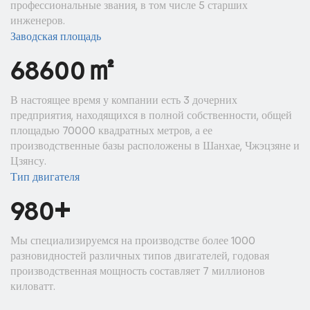
профессиональные звания, в том числе 5 старших
инженеров.
Заводская площадь
㎡
70000
В настоящее время у компании есть 3 дочерних
предприятия, находящихся в полной собственности, общей
площадью 70000 квадратных метров, а ее
производственные базы расположены в Шанхае, Чжэцзяне и
Цзянсу.
Тип двигателя
+
1000
Мы специализируемся на производстве более 1000
разновидностей различных типов двигателей, годовая
производственная мощность составляет 7 миллионов
киловатт.