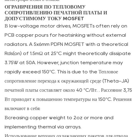
ОГРАНИЧЕНИЯ ПО ТЕПЛОВОМУ
СОПРОТИВЛЕНИЮ ПЕЧАТНОЙ ПЛАТЫ И
ДОПУСТИМОМУ ТОКУ MOSFET
В low-voltage motor drives, MOSFETs often rely on
PCB copper pours for heatsinking without external
radiators. A 5x6mm PDFN MOSFET with a theoretical
Rds(on) of 1.5mΩ at 25°C might theoretically dissipate
3.75W at 50A. However, junction temperature may
rapidly exceed 150°C. This is due to the
Тепловое
сопротивление перехода к окружающей среде (Theta-JA)
печатной платы составляет около 40 °C/Вт.
. Рассеяние 3,75
Вт приводит к повышению температуры на 150°C. Решения
включают в себя:
Вcreasing copper weight to 2oz or more and
implementing thermal via arrays.
Использование верхних охлаждающих пакетов для отвода