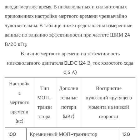
помех
вводят мертвое время. В низковольтных и сильноточных
в
приложениях настройки мертвого времени чрезвычайно
низковольтных
чувствительны. В таблице ниже представлены измеренные
высокочастотных
данные по влиянию эффективности при частоте ШИМ 24
средах
В/20 кГц:
6.1
Влияние мертвого времени на эффективность
«Антирезонансная»
низковольтного двигателя BLDC (24 В, ток холостого хода
ловушка
0,5 А)
входных
конденсаторных
Настройк
Тип
Дополни
Восприятие
батарей
а
МОП-
тельные
пульсаций крутящего
6.2
мертвого
Методы
транзи
потери
момента на низкой
времени
демпфера
стора
(мВт)
скорости
(нс)
коммутационного
узла
100
Кремниевый МОП-транзистор
120