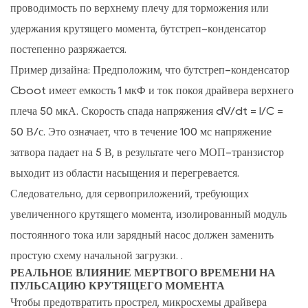
от
проводимость по верхнему плечу для торможения или
короткого
удержания крутящего момента, бутстреп-конденсатор
замыкания
постепенно разряжается.
5.2
Пример дизайна:
Предположим, что бутстреп-конденсатор
Ограничения
Cboot имеет емкость 1 мкФ и ток покоя драйвера верхнего
по
плеча 50 мкА. Скорость спада напряжения dV/dt = I/C =
тепловому
50 В/с. Это означает, что в течение 100 мс напряжение
сопротивлению
затвора падает на 5 В, в результате чего МОП-транзистор
печатной
платы
выходит из области насыщения и перегревается.
и
Следовательно, для сервоприложений, требующих
допустимому
увеличенного крутящего момента,
изолированный модуль
току
постоянного тока или зарядный насос должен заменить
MOSFET
простую схему начальной загрузки.
.
6
РЕАЛЬНОЕ ВЛИЯНИЕ МЕРТВОГО ВРЕМЕНИ НА
Подавление
ПУЛЬСАЦИЮ КРУТЯЩЕГО МОМЕНТА
электромагнитных
Чтобы предотвратить прострел, микросхемы драйвера