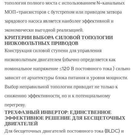
топология полного моста с использованием N-канальных
решение
для
МОП-транзисторов с бутстрепом или приводом затвора
бесщеточных
зарядового насоса является наиболее эффективной и
двигателей
экономически выгодной реализацией.
1.2
КРИТЕРИИ ВЫБОРА СИЛОВОЙ ТОПОЛОГИИ
НИЗКОВОЛЬТНЫХ ПРИВОДОВ
Привод
Конструкция силовой ступени для управления
H-
низковольтным двигателем (обычно определяется как
Bridge:
прецизионное
номинальное напряжение ≤120 В постоянного тока
) сильно
управление
зависит от архитектуры блока питания и уровня мощности.
для
Выбор неправильной топологии приводит не только к
коллекторных
снижению эффективности, но и к потенциальному
и
перегреву.
однофазных
ТРЕХФАЗНЫЙ ИНВЕРТОР: ЕДИНСТВЕННОЕ
двигателей
ЭФФЕКТИВНОЕ РЕШЕНИЕ ДЛЯ БЕСЩЕТОЧНЫХ
ДВИГАТЕЛЕЙ
2
Для бесщеточных двигателей постоянного тока (BLDC) и
Подводные