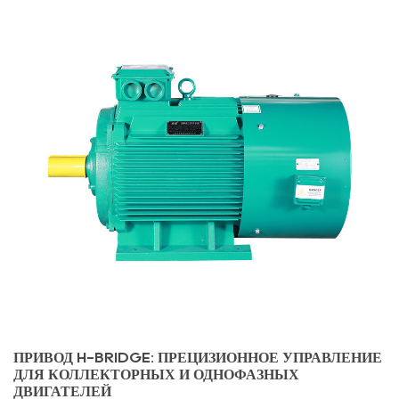
скоростью
переключения
2.2
Обратное
восстановление
корпусного
диода:
основная
причина
звона
3
Технология
Gate
Drive:
преодоление
ПРИВОД H-BRIDGE: ПРЕЦИЗИОННОЕ УПРАВЛЕНИЕ
разрыва
ДЛЯ КОЛЛЕКТОРНЫХ И ОДНОФАЗНЫХ
между
ДВИГАТЕЛЕЙ