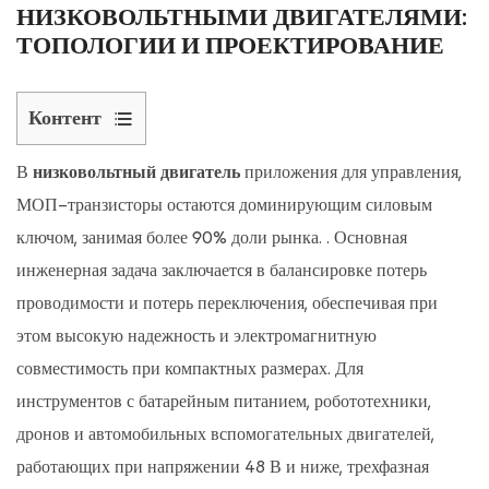
НИЗКОВОЛЬТНЫМИ ДВИГАТЕЛЯМИ:
ТОПОЛОГИИ И ПРОЕКТИРОВАНИЕ
Контент
1
В
низковольтный двигатель
приложения для управления,
Критерии
МОП-транзисторы остаются доминирующим силовым
выбора
силовой
ключом, занимая более 90% доли рынка.
. Основная
топологии
инженерная задача заключается в балансировке потерь
низковольтных
проводимости и потерь переключения, обеспечивая при
приводов
этом высокую надежность и электромагнитную
1.1
совместимость при компактных размерах. Для
Трехфазный
инструментов с батарейным питанием, робототехники,
инвертор:
дронов и автомобильных вспомогательных двигателей,
единственное
работающих при напряжении 48 В и ниже, трехфазная
эффективное