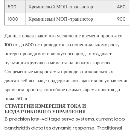
7
500
Кремниевый МОП-транзистор
450
Граница
проникновения
1000
Кремниевый МОП-транзистор
900
широкозонных
полупроводников
Данные показывают, что увеличение времени простоя со
при
100 нс до 500 нс приводит к экспоненциальному росту
низком
потери проводимости корпусного диода
и ухудшает
напряжении
пульсации крутящего момента на низких скоростях.
7.1
Современные микросхемы приводов низковольтных
Скачок
двигателей все чаще поддерживают адаптивное управление
эффективности
с
временем простоя, способное сжимать время простоя до
использованием
ниже 50 нс
.
GaN
СТРАТЕГИИ ИЗМЕРЕНИЯ ТОКА И
БЕЗДАТЧИКОВОГО УПРАВЛЕНИЯ
в
В precision low-voltage servo systems, current loop
высокоскоростных
bandwidth dictates dynamic response. Traditional
низковольтных