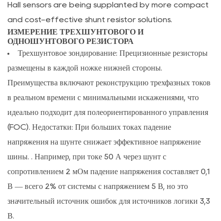
Hall sensors are being supplanted by more compact
двигателях
and cost-effective shunt resistor solutions.
7.2
ИЗМЕРЕНИЕ ТРЕХШУНТОВОГО И
Компромиссы
ОДНОШУНТОВОГО РЕЗИСТОРА
между
Трехшунтовое зондирование:
Прецизионные резисторы
стоимостью
размещены в каждой ножке нижней стороны.
и
Преимущества включают реконструкцию трехфазных токов
воротами
в реальном времени с минимальными искажениями, что
идеально подходит для полеориентированного управления
(FOC). Недостатки:
При больших токах падение
напряжения на шунте снижает эффективное напряжение
шины.
. Например, при токе 50 А через шунт с
сопротивлением 2 мОм падение напряжения составляет 0,1
В — всего 2% от системы с напряжением 5 В, но это
значительный источник ошибок для источников логики 3,3
В.