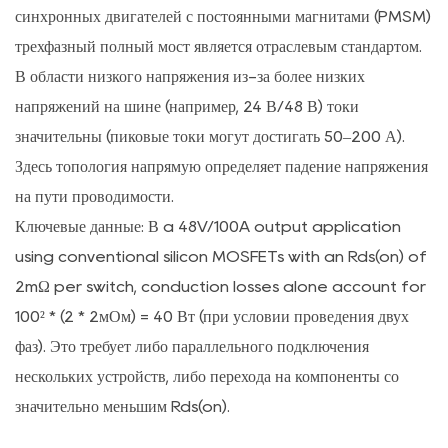
синхронных двигателей с постоянными магнитами (PMSM)
камни
трехфазный полный мост является отраслевым стандартом.
параметров
MOSFET:
В области низкого напряжения из-за более низких
почему
напряжений на шине (например, 24 В/48 В) токи
Rds(on)
значительны (пиковые токи могут достигать 50–200 А).
—
Здесь топология напрямую определяет падение напряжения
не
на пути проводимости.
единственная
Ключевые данные:
В a 48V/100A output application
метрика
using conventional silicon MOSFETs with an Rds(on) of
2.1
2mΩ per switch, conduction losses alone account for
Компромисс
100² * (2 * 2мОм) = 40 Вт
(при условии проведения двух
между
зарядом
фаз). Это требует либо параллельного подключения
затвора
нескольких устройств, либо перехода на компоненты со
(Qg)
значительно меньшим Rds(on).
и