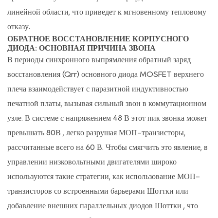
Точность
линейной области, что приведет к мгновенному тепловому
оценки
отказу.
положения
ОБРАТНОЕ ВОССТАНОВЛЕНИЕ КОРПУСНОГО
ротора
ДИОДА: ОСНОВНАЯ ПРИЧИНА ЗВОНА
на
В периоды синхронного выпрямления обратный заряд
основе
восстановления (Qrr) основного диода MOSFET верхнего
противоЭДС
плеча взаимодействует с паразитной индуктивностью
5
печатной платы, вызывая сильный звон в коммутационном
Защита
узле. В системе с напряжением 48 В этот пик звонка может
на
превышать
80В
, легко разрушая МОП-транзисторы,
уровне
рассчитанные всего на 60 В. Чтобы смягчить это явление, в
системы:
управлении низковольтными двигателями широко
от
используются такие стратегии, как
блокировки
использование МОП-
перегрузки
транзисторов со встроенными барьерами Шоттки или
по
добавление внешних параллельных диодов Шоттки
, что
току