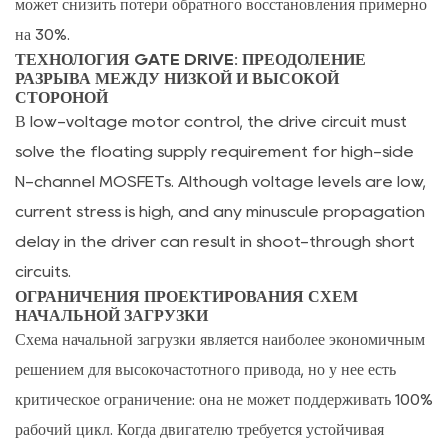
может снизить потери обратного восстановления примерно
до
на 30%.
интеллектуального
ТЕХНОЛОГИЯ GATE DRIVE: ПРЕОДОЛЕНИЕ
управления
РАЗРЫВА МЕЖДУ НИЗКОЙ И ВЫСОКОЙ
СТОРОНОЙ
температурным
В low-voltage motor control, the drive circuit must
режимом
solve the floating supply requirement for high-side
5.1
N-channel MOSFETs. Although voltage levels are low,
Разрыв
current stress is high, and any minuscule propagation
во
времени
delay in the driver can result in shoot-through short
отклика:
circuits.
поцикловое
ОГРАНИЧЕНИЯ ПРОЕКТИРОВАНИЯ СХЕМ
НАЧАЛЬНОЙ ЗАГРУЗКИ
ограничение
Схема начальной загрузки является наиболее экономичным
в
решением для высокочастотного привода, но у нее есть
сравнении
критическое ограничение: она не может поддерживать 100%
с
защитой
рабочий цикл. Когда двигателю требуется устойчивая