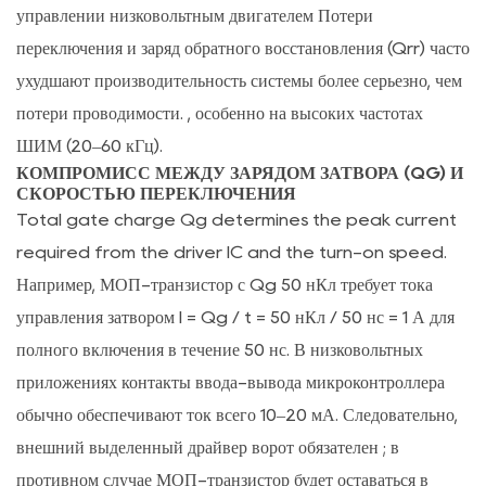
пульсацию
управлении низковольтным двигателем
Потери
крутящего
переключения и заряд обратного восстановления (Qrr) часто
момента
ухудшают производительность системы более серьезно, чем
4
потери проводимости.
, особенно на высоких частотах
Стратегии
ШИМ (20–60 кГц).
измерения
КОМПРОМИСС МЕЖДУ ЗАРЯДОМ ЗАТВОРА (QG) И
тока
СКОРОСТЬЮ ПЕРЕКЛЮЧЕНИЯ
и
Total gate charge Qg determines the peak current
бездатчикового
required from the driver IC and the turn-on speed.
управления
Например, МОП-транзистор с Qg 50 нКл требует тока
4.1
управления затвором
I = Qg / t = 50 нКл / 50 нс = 1 А
для
Измерение
полного включения в течение 50 нс. В низковольтных
трехшунтового
и
приложениях контакты ввода-вывода микроконтроллера
одношунтового
обычно обеспечивают ток всего 10–20 мА. Следовательно,
резистора
внешний выделенный драйвер ворот обязателен
; в
4.2
противном случае МОП-транзистор будет оставаться в