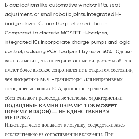
В applications like automotive window lifts, seat
низкой
и
adjustment, or small robotic joints, integrated H-
высокой
bridge driver ICs are the preferred choice.
стороной
Compared to discrete MOSFET H-bridges,
3.1
integrated ICs incorporate charge pumps and logic
Ограничения
control, reducing PCB footprint by
более 50%
. Однако
проектирования
важно отметить, что интегрированные микросхемы обычно
схем
имеют более высокое сопротивление в открытом состоянии,
начальной
чем дискретные МОП-транзисторы. Для непрерывных
загрузки
токов, превышающих 10 А, дискретные решения
3.2
Реальное
обеспечивают превосходные тепловые характеристики.
ПОДВОДНЫЕ КАМНИ ПАРАМЕТРОВ MOSFET:
влияние
ПОЧЕМУ RDS(ON) — НЕ ЕДИНСТВЕННАЯ
мертвого
МЕТРИКА
времени
Инженеры часто попадают в ловушку, сосредотачиваясь
на
исключительно на сопротивлении включения. При