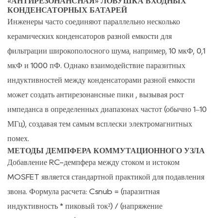
«АНТИРЕЗОНАНСНАЯ» ЛОВУШКА ВХОДНЫХ
КОНДЕНСАТОРНЫХ БАТАРЕЙ
Инженеры часто соединяют параллельно несколько
керамических конденсаторов разной емкости для
фильтрации широкополосного шума, например, 10 мкФ, 0,1
мкФ и 1000 пФ. Однако взаимодействие паразитных
индуктивностей между конденсаторами разной емкости
может создать
антирезонансные пики
, вызывая рост
импеданса в определенных диапазонах частот (обычно 1–10
МГц), создавая тем самым всплески электромагнитных
помех.
МЕТОДЫ ДЕМПФЕРА КОММУТАЦИОННОГО УЗЛА
Добавление RC-демпфера между стоком и истоком
MOSFET является стандартной практикой для подавления
звона. Формула расчета:
Csnub = (паразитная
индуктивность * пиковый ток²) / (напряжение